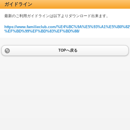
ガイドライン
最新のご利用ガイドラインは以下よりダウンロード出来ます。
https://www.familieclub.com/%E4%BC%9A%E5%93%A1%E5%B0
%EF%BD%99%EF%BD%83%EF%BD%88/
TOPへ戻る