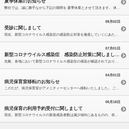
夏季休業のお知らせ
弊社では、誠に勝手ながら下記の期間を 夏季休業とさせて頂きます。 休業期間中、ご利用中の皆様には何かと ご不便をお掛けいたしますが、 何卒ご了承くださいますようお願い申し上げます。 【休業期間】 2026年8月13日(木) 〜 2026年8月16日(日) ※2026年8月17日(月)から平常通り営業いたします。 8月17日(月)の利用に関するお問い合わせ等は会員専用ホットラインまでご連絡いただきますようお願いいたします。
08月02日
受診に関しまして
現在、新型コロナウイルス感染症の感染防止対策を徹底していくにあたって、保育スタッフによる受診代行の対応が困難となっております。 つきましては事前にクリニック等で受診して、病名の確定診断がされてから、予約手続きをしていただきますようご協力をお願いいたします。 なお、受診結果により病児保育を利用出来る場合の目安は、主に以下の内容となります。 【受診結果により病児保育を利用できる場合の目安】 ①インフルエンザ、溶連菌、RSウイルス、ヒトメタニューモウイルス、アデノウイルス等のウイルスの確定診断がある病気の場合 ②上記①に該当する確定診断はないが、新型コロナウイルス感染症のPCR検査や抗原検査の結果が陰性であることが確認できる場合 事前にクリニック等での受診や検査を実施していただくことで、保育当日の混乱を避け、スムーズな利用につながります。 安心・安全の保育を実施していくために、何卒ご理解とご協力のほどお願い申し上げます。
07月01日
新型コロナウイルス感染症 感染防止対策に関しまして【重要】
先般、各地において新型コロナウイルス感染症の感染が確認されており、今後も予断を許さず、引き続き警戒し感染収束に向けた取組みが求められています。 感染リスクを軽減していくために、現在弊社といたしまして、手洗いや除菌、マスク着用、換気等の感染症対策を講じたうえで、以下の方針にて取組みをしております。 『新型コロナウイルス感染症 感染防止対策の基本方針』 （１）保育者は出勤前に毎回体温を計測。37.5度以上の発熱や呼吸器症状が認められる場合、保育の利用を停止。 （２）保育者及び保育者の同居家族に新型コロナウイルス感染症の感染の疑いがある症状等を事務局にて確認した場合、保育の利用を停止。 （３）概ね過去7日以内に海外から帰国した保育者。もしくは海外から帰国した人と濃厚な接触をした保育者は原則出勤を停止。なお、上記に該当する利用者様の保育の利用を停止。 （４）お子さまや同居するご家族に風邪の症状や37.5度以上の発熱が4日以上続く場合、強いだるさ（倦怠感）や息苦しさ（呼吸困難）がある場合、保育の利用を停止。 （５）お子さまと同居するご家族（12歳以上）に風邪の症状や37.5度以上の発熱がある場合、保育の利用を停止。 （６）お子さまや同居するご家族の方の通園、通学先や勤務先等で新型コロナウイルス感染症の感染発生が疑われている場合、保育の利用を停止。 （７）お子さまや同居するご家族の方の通園、通学先や勤務先等で新型コロナウイルス感染症の感染が確認され、自宅待機等を指示されている場合、保育の利用を停止。 （８）お子さまや同居するご家族の方が、PCR検査を受けて、検査結果が判明するまでの期間、保育の利用を停止。 （９）お子さまや同居するご家族の方が、新型コロナウイルス感染症陽性者の濃厚接触者となった場合、保育の利用を停止。 （１０）お子さまや同居するご家族の方に、新型コロナウイルス感染症の感染が確認された場合、保育の利用を停止。 （１１）その他、感染リスクが高いと考えられる場合、個別に保育を中止するなどの措置を講じる。 方針は今後の新型コロナウイルス感染症の感染の広がり等を見ながら適宜見直しいたします。 安心・安全の保育の実施のために、何卒ご理解とご協力の程お願い申し上げます。
04月01日
病児保育室移転のお知らせ
このたび、病児保育室がアメニティーセンターへ移転いたしました。 ご利用の際は、アメニティーセンターの北西側１階入口より入室してください。 なお、１階入口に上下２箇所インターフォンがあります。お呼び出しの際は、下側のインターフォンをご使用くださいませ。 どうぞよろしくお願い申し上げます。
06月18日
病児保育の利用予約受付に関しまして
現在、新型コロナウイルスの新規感染者数は減少傾向にあるものの、依然として病床は厳しい状況が続いています。 また、各地において感染力の強い変異株等も確認されております。 今後、新型コロナウイルス感染症の感染防止対策を徹底していくために、病児保育の利用予約受付は、保育前日の朝９時以降、保育者の体調等の確認がとれ次第、順次受付を開始いたします。 安心・安全の保育を実施してくために、何卒ご理解とご協力の程どうぞよろしくお願い申し上げます。