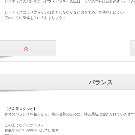
ピラティスの創始者ジョゼフ・ピラティス氏は、人間の年齢は背骨の柔らかさが
ピラティスにより柔らかい背骨としなやかな筋肉を求め、怪我をしにくい
疲れにくい身体を手に入れましょう！
☆
バランス
【学園前スタジオ】
身体のバランスを整えたり、癖の改善のために、神経系統に働きかけていきます
​このような方にオススメ・・・
腰痛や肩こりが慢性化している方