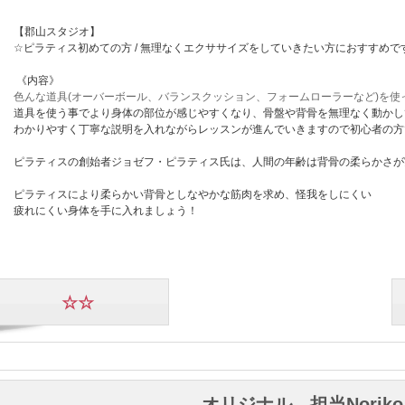
【郡山スタジオ】
☆ピラティス初めての方 / 無理なくエクササイズをしていきたい方におすすめで
《内容》
色んな道具(オーバーボール、バランスクッション、フォームローラーなど)を使
道具を使う事でより身体の部位が感じやすくなり、骨盤や背骨を無理なく動かし
わかりやすく丁寧な説明を入れながらレッスンが進んでいきますので初心者の方
ピラティスの創始者ジョゼフ・ピラティス氏は、人間の年齢は背骨の柔らかさが
ピラティスにより柔らかい背骨としなやかな筋肉を求め、怪我をしにくい
疲れにくい身体を手に入れましょう！
☆☆
オリジナル 担当Noriko