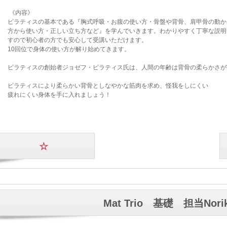
《内容》
ピラティスの基本である『胸式呼吸・お腹の使い方・骨盤や背骨、肩甲骨の動か
方から使い方・正しい立ち方など』を学んでいきます。わかりやすく丁寧な説明
すので初心者の方でも安心して受講いただけます。
10回位で身体の使い方が解り始めてきます。
ピラティスの創始者ジョゼフ・ピラティス氏は、人間の年齢は背骨の柔らかさが
ピラティスにより柔らかい背骨としなやかな筋肉を求め、怪我をしにくい
疲れにくい身体を手に入れましょう！
☆
Mat Trio 基礎 担当Nori