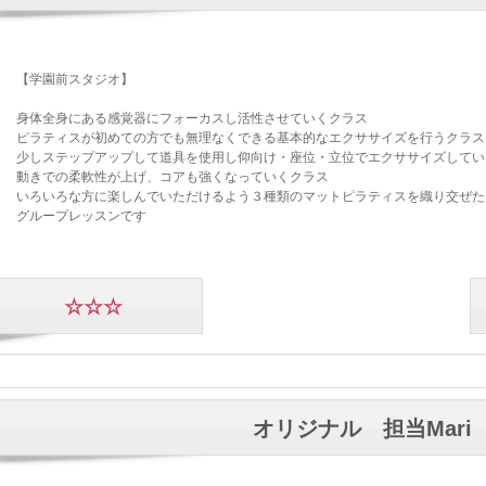
【学園前スタジオ】
身体全身にある感覚器にフォーカスし活性させていくクラス
ピラティスが初めての方でも無理なくできる基本的なエクササイズを行うクラス
少しステップアップして道具を使用し仰向け・座位・立位でエクササイズしてい
動きでの柔軟性が上げ、コアも強くなっていくクラス
いろいろな方に楽しんでいただけるよう３種類のマットピラティスを織り交ぜた
グループレッスンです
☆☆☆
オリジナル 担当Mari