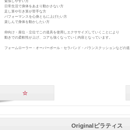
緊張しやすい方​
日常生活で身体をあまり動かさない方
​足し算や引き算が苦手な方
パフォーマンスを心身ともに上げたい方
楽しんで身体を動​かしたい方
仰向け・座位・立位でこの道具を使用しエクササイズしていくことにより
動きでの柔軟性が上げ、コアも強くなっていく内容となっています。
フォームローラー・オーバーボール・セラバンド・バランスクッションなどの道
☆
Originalピラティス