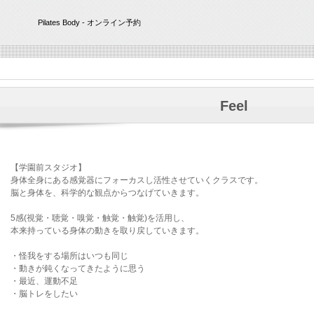
Pilates Body - オンライン予約
Feel
【学園前スタジオ】
身体全身にある感覚器にフォーカスし活性させていくクラスです。
脳と身体を、科学的な観点からつなげていきます。
5感(視覚・聴覚・嗅覚・触覚・触覚)を活用し、
本来持っている身体の動きを取り戻していきます。
・怪我をする場所はいつも同じ
・動きが鈍くなってきたように思う
・最近、運動不足
・脳トレをしたい